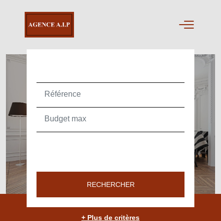
ACHETER
TEXT_SEARCH_SELECTIONNEZ
VILLE/CODE POSTAL
RECHERCHER
+ Plus de critères