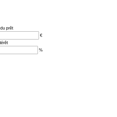
du prêt
€
térêt
%