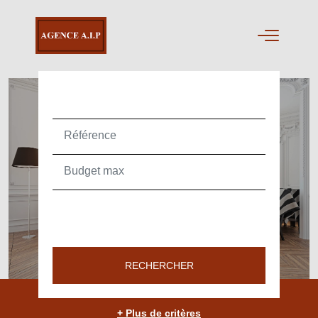
ACHETER
TEXT_SEARCH_SELECTIONNEZ
VILLE/CODE POSTAL
RECHERCHER
+ Plus de critères