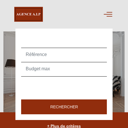
ACHETER
TEXT_SEARCH_SELECTIONNEZ
VILLE/CODE POSTAL
RECHERCHER
+ Plus de critères