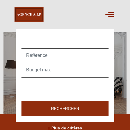
ACHETER
TEXT_SEARCH_SELECTIONNEZ
VILLE/CODE POSTAL
RECHERCHER
+ Plus de critères