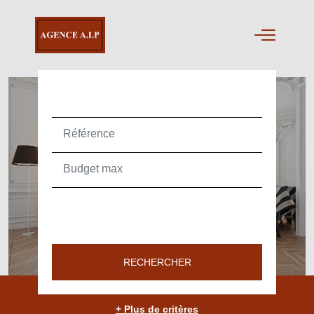
ACHETER
TEXT_SEARCH_SELECTIONNEZ
VILLE/CODE POSTAL
RECHERCHER
+ Plus de critères