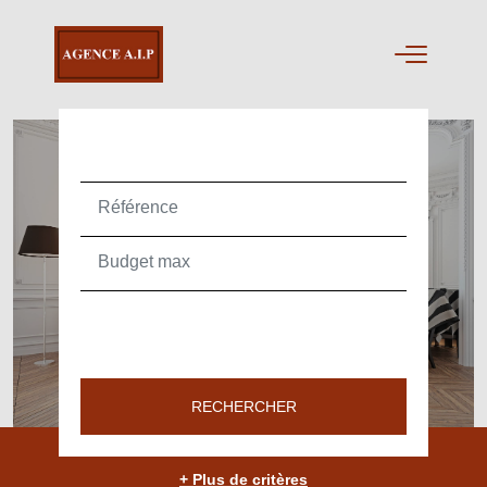
ACHETER
TEXT_SEARCH_SELECTIONNEZ
VILLE/CODE POSTAL
RECHERCHER
+ Plus de critères